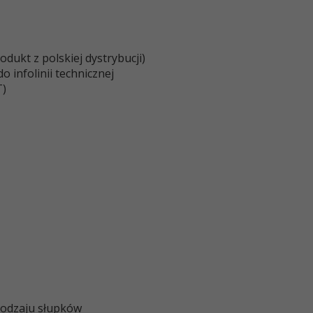
dukt z polskiej dystrybucji)
 infolinii technicznej
T)
rodzaju słupków