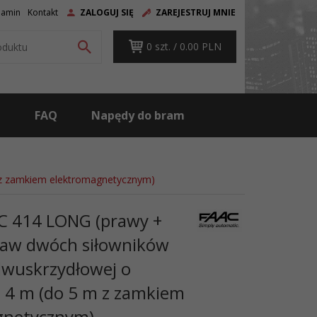
ZALOGUJ SIĘ
ZAREJESTRUJ MNIE
lamin
Kontakt
0
szt. /
0.00
PLN
g
FAQ
Napędy do bram
 z zamkiem elektromagnetycznym)
C 414 LONG (prawy +
staw dwóch siłowników
dwuskrzydłowej o
o 4 m (do 5 m z zamkiem
gnetycznym)