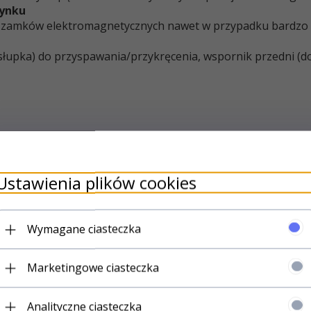
rynku
 zamków elektromagnetycznych nawet w przypadku bardzo 
słupka) do przyspawania/przykręcenia, wspornik przedni (d
Ustawienia plików cookies
Wymagane ciasteczka
Marketingowe ciasteczka
Analityczne ciasteczka