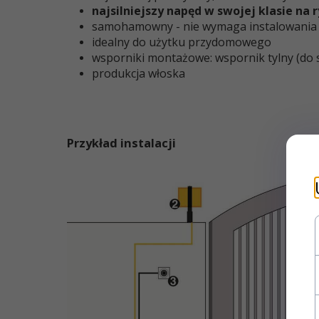
najsilniejszy napęd w swojej klasie na 
samohamowny - nie wymaga instalowania
idealny do użytku przydomowego
wsporniki montażowe: wspornik tylny (do 
produkcja włoska
Przykład instalacji