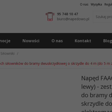
O nas
Wysyłka
Regu
95 748 10 47
biuro@napedowo.pl
mocje
Nowości
O nas
Kontakt
Blo
Siłowniki
ch siłowników do bramy dwuskrzydłowej o skrzydle do 4 m (do 5 m
Napęd FAA
lewy) - ze
do bramy 
skrzydle d
elektroma