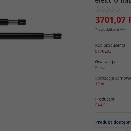
3701,
07
* z podatkiem VAT
Kod producenta:
5170203
Gwarancja:
2 lata
Realizacja zamówi
10 dni
Producent:
FAAC
Produkt dostępn