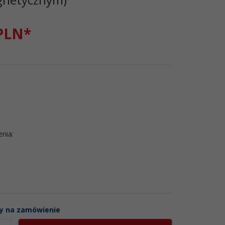
PLN*
enia:
y na zamówienie