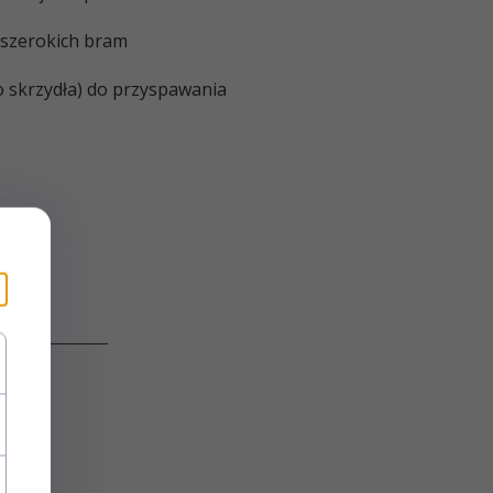
szerokich bram
o skrzydła) do przyspawania