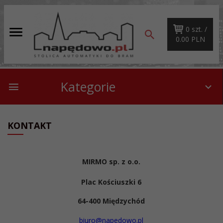
0
szt. /
0.00
PLN
Kategorie
KONTAKT
MIRMO sp. z o.o.
Plac Kościuszki 6
64-400 Międzychód
biuro@napedowo.pl