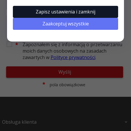
Zapisz ustawienia i zamknij
Zaakceptuj wszystkie
*
Zapoznałem się z informacją o przetwarzaniu
moich danych osobowych na zasadach
zawartych w
Polityce prywatności
.
Wyślij
*
pola obowiązkowe
Obsługa klienta