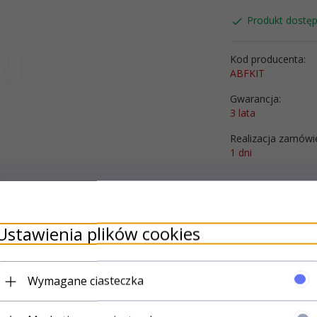
Produkt dostęp
Kod producenta:
ABFKIT
Gwarancja:
3 lata
Realizacja zamówi
1 dni
Producent:
Nice
Ustawienia plików cookies
Wymagane ciasteczka