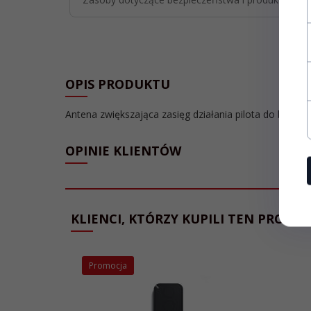
OPIS PRODUKTU
Antena zwiększająca zasięg działania pilota do bra
OPINIE KLIENTÓW
KLIENCI, KTÓRZY KUPILI TEN PRODUK
Promocja