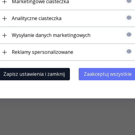
Marketingowe ciasteczka
Analityczne ciasteczka
Wysyłanie danych marketingowych
my do zamontowania na lampie LUCY, 433,92 MHz
Reklamy spersonalizowane
Zapisz ustawienia i zamknij
Zaakceptuj wszystkie
T WYBRALI RÓWNIEŻ...