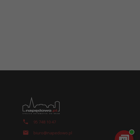
95 748 10 47
biuro@napedowo.pl