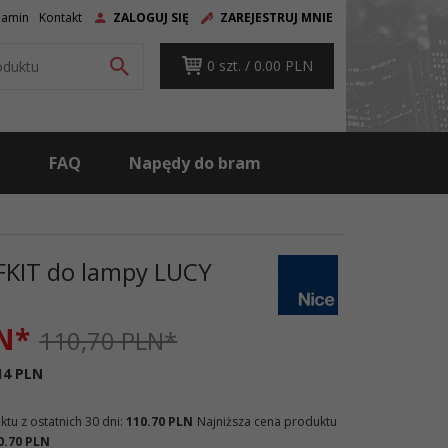
ZALOGUJ SIĘ
ZAREJESTRUJ MNIE
lamin
Kontakt
0
szt. /
0.00
PLN
g
FAQ
Napędy do bram
FKIT do lampy LUCY
N*
110,70 PLN*
14 PLN
tu z ostatnich 30 dni:
110.70 PLN
Najniższa cena produktu
0.70 PLN