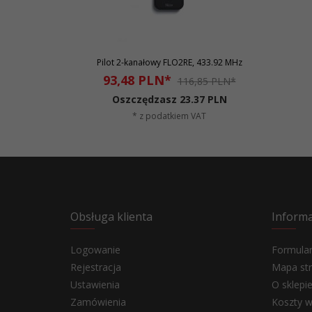
Pilot 2-kanałowy FLO2RE, 433.92 MHz
93,
48
PLN*
116,85 PLN*
Oszczędzasz 23.37 PLN
* z podatkiem VAT
Obsługa klienta
Informa
Logowanie
Formular
Rejestracja
Mapa st
Ustawienia
O sklepi
Zamówienia
Koszty w