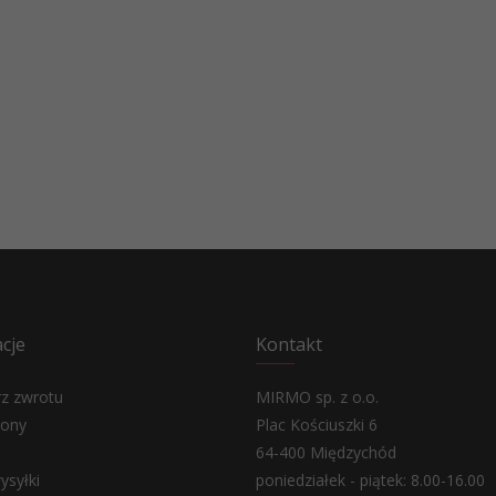
cje
Kontakt
z zwrotu
MIRMO sp. z o.o.
rony
Plac Kościuszki 6
e
64-400 Międzychód
ysyłki
poniedziałek - piątek: 8.00-16.00