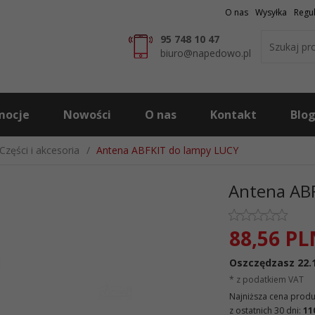
O nas
Wysyłka
Regu
95 748 10 47
biuro@napedowo.pl
mocje
Nowości
O nas
Kontakt
Blo
Części i akcesoria
Antena ABFKIT do lampy LUCY
Antena AB
88,
56
PL
Oszczędzasz 22.
* z podatkiem VAT
Najniższa cena produk
z ostatnich 30 dni:
11