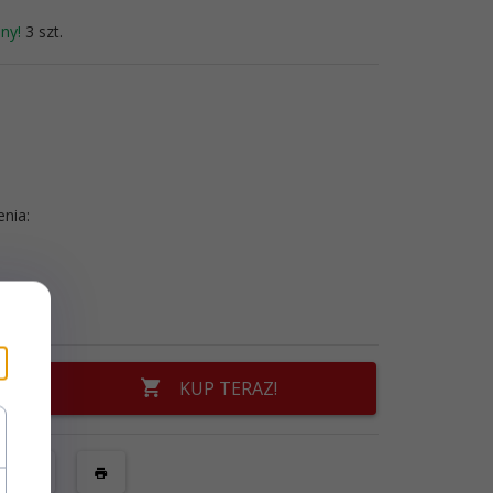
ny!
3 szt.
enia:
KUP TERAZ!