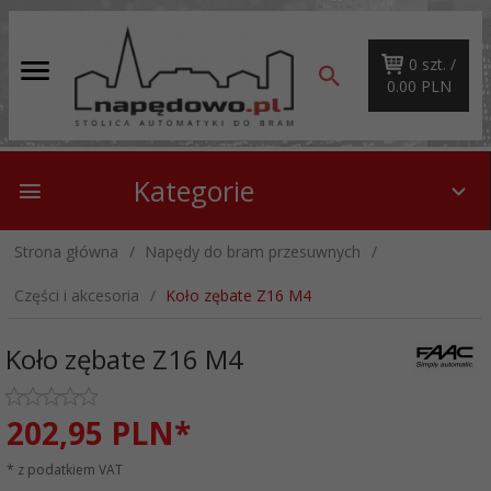
0
szt. /
0.00
PLN
Kategorie
Strona główna
Napędy do bram przesuwnych
Części i akcesoria
Koło zębate Z16 M4
Koło zębate Z16 M4
202,
95
PLN*
* z podatkiem VAT