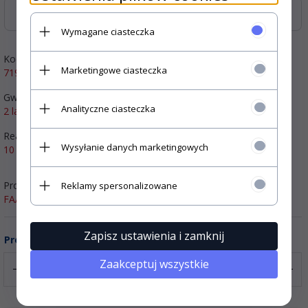
Zasoby dotyczące bezpieczeństwa i produktów
Wymagane ciasteczka
Kod producenta:
Marketingowe ciasteczka
719130
Gwarancja:
Analityczne ciasteczka
2 lat
Realizacja zamówienia:
Wysyłanie danych marketingowych
10 dni
Producent:
Reklamy spersonalizowane
FAAC
Zapisz ustawienia i zamknij
Produkt dostępny na zamówienie
Zaakceptuj wszystkie