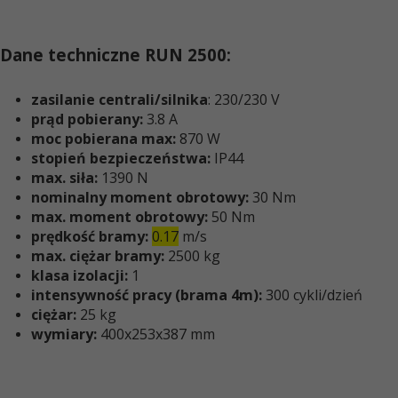
Dane techniczne RUN 2500:
zasilanie centrali/silnika
: 230/230 V
prąd pobierany
:
3.8 A
moc pobierana max
:
870 W
stopień bezpieczeństwa:
IP44
max. siła:
1390 N
nominalny moment obrotowy:
30 Nm
max. moment obrotowy
:
50 Nm
prędkość bramy:
0.17
m/s
max. ciężar bramy:
2500 kg
klasa izolacji:
1
intensywność pracy (brama 4m):
300 cykli/dzień
ciężar:
25 kg
wymiary:
400x253x387 mm