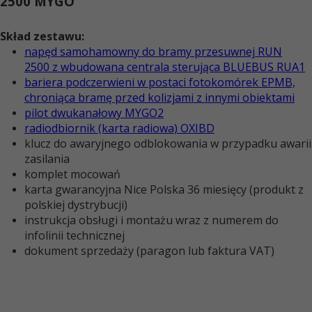
2500 MYGO
Skład zestawu:
napęd samohamowny do bramy przesuwnej RUN
2500
z wbudowana centrala sterująca BLUEBUS RUA1
bariera podczerwieni w postaci fotokomórek EPMB,
chroniąca bramę przed kolizjami z innymi obiektami
pilot dwukanałowy MYGO2
radiodbiornik (karta radiowa) OXIBD
klucz do awaryjnego odblokowania w przypadku awarii
zasilania
komplet mocowań
karta gwarancyjna Nice Polska 36 miesięcy (produkt z
polskiej dystrybucji)
instrukcja obsługi i montażu wraz z numerem do
infolinii technicznej
dokument sprzedaży (paragon lub faktura VAT)