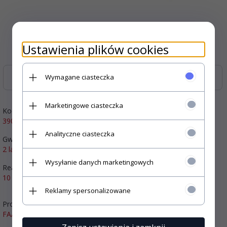
Ustawienia plików cookies
Wymagane ciasteczka
Zasoby dotyczące bezpieczeństwa i produktów
Marketingowe ciasteczka
Kod producenta:
390926
Analityczne ciasteczka
Gwarancja:
2 lat
Wysyłanie danych marketingowych
Realizacja zamówienia:
10 dni
Reklamy spersonalizowane
Producent:
FAAC